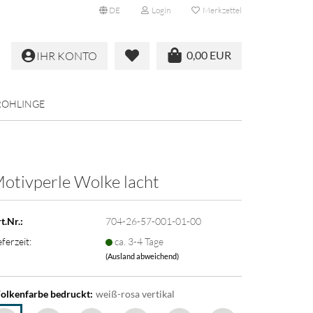
DE
Login
Merkzettel
0,00 EUR
IHR KONTO
ROHLINGE
otivperle Wolke lacht
t.Nr.:
704-26-57-001-01-00
eferzeit:
ca. 3-4 Tage
(Ausland abweichend)
lkenfarbe bedruckt:
weiß-rosa vertikal