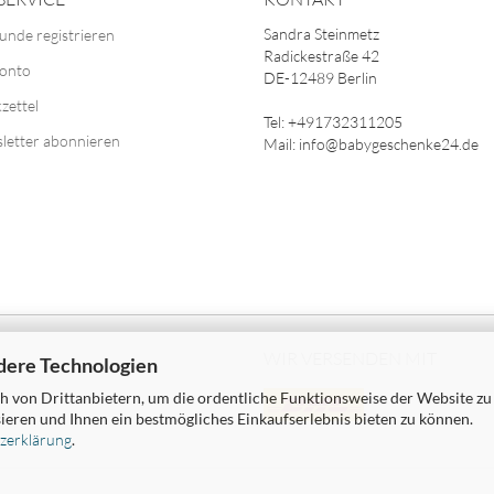
Sandra Steinmetz
unde registrieren
Radickestraße 42
Konto
DE-12489 Berlin
zettel
Tel: +491732311205
letter abonnieren
Mail: info@babygeschenke24.de
WIR VERSENDEN MIT
dere Technologien
 von Drittanbietern, um die ordentliche Funktionsweise der Website zu
ieren und Ihnen ein bestmögliches Einkaufserlebnis bieten zu können.
zerklärung
.