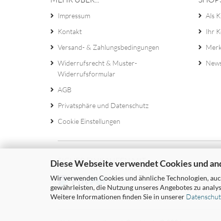
Impressum
Als K
Kontakt
Ihr 
Versand- & Zahlungsbedingungen
Merk
Widerrufsrecht & Muster-
News
Widerrufsformular
AGB
Privatsphäre und Datenschutz
Cookie Einstellungen
SICHER EINKAUFEN MIT
Diese Webseite verwendet Cookies und an
Wir verwenden Cookies und ähnliche Technologien, auch
gewährleisten, die Nutzung unseres Angebotes zu analys
Weitere Informationen finden Sie in unserer
Datenschut