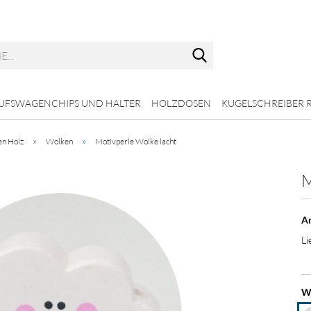
Suche...
UFSWAGENCHIPS UND HALTER
HOLZDOSEN
KUGELSCHREIBER 
»
»
en Holz
Wolken
Motivperle Wolke lacht
M
Ar
Li
Wo