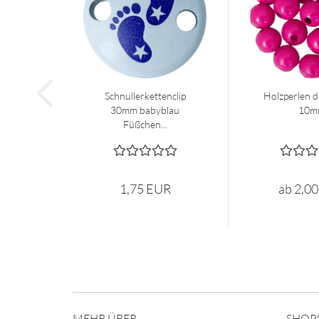
Schnullerkettenclip
Holzperlen d
30mm babyblau
10m
Füßchen...
1,75 EUR
ab 2,0
MEHR ÜBER...
SHOP