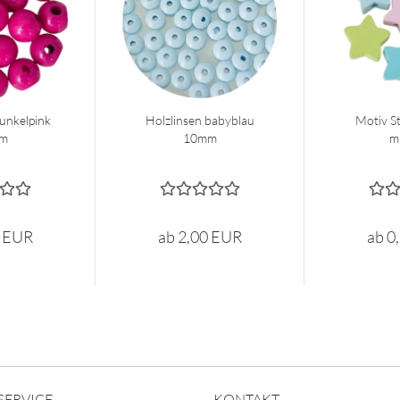
unkelpink
Holzlinsen babyblau
Motiv S
m
10mm
m
0 EUR
ab 2,00 EUR
ab 0
SERVICE
KONTAKT