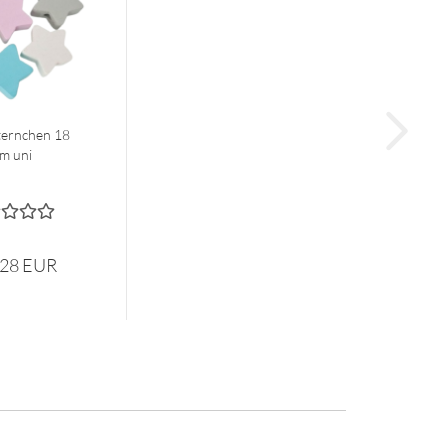
ternchen 18
m uni
,28 EUR