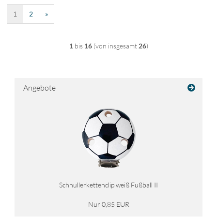
1
2
»
1
bis
16
(von insgesamt
26
)
Angebote
Schnullerkettenclip weiß Fußball II
Nur 0,85 EUR