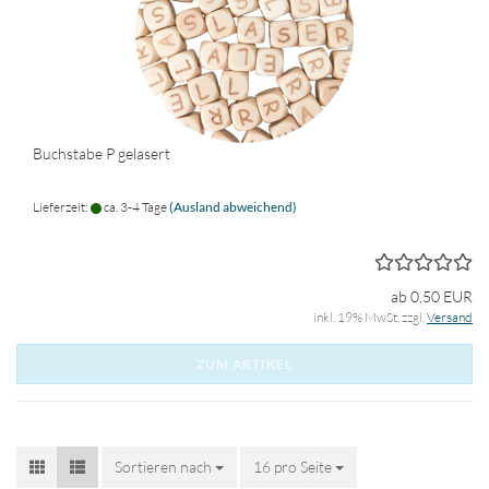
Buchstabe P gelasert
Lieferzeit:
ca. 3-4 Tage
(Ausland abweichend)
ab 0,50 EUR
inkl. 19% MwSt. zzgl.
Versand
ZUM ARTIKEL
Sortieren nach
Sortieren nach
16 pro Seite
pro Seite