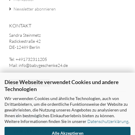
Newsletter abonnieren
KONTAKT
Sandra Steinmetz
Radickestraße 42
DE-12489 Berlin
Tel: +491732311205
Mail: info@babygeschenke24.de
Diese Webseite verwendet Cookies und andere
Vertrag widerrufen
Technologien
Wir verwenden Cookies und ähnliche Technologien, auch von
SICHER EINKAUFEN MIT
Drittanbietern, um die ordentliche Funktionsweise der Website zu
gewährleisten, die Nutzung unseres Angebotes zu analysieren und
Ihnen ein bestmögliches Einkaufserlebnis bieten zu können.
Weitere Informationen finden Sie in unserer
Datenschutzerklärung
.
WIR VERSENDEN MIT
Alle Akzeptieren