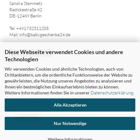
Sandra Steinmetz
Radickestraße 42
DE-12489 Berlin
Tel: +491732311205
Mail: info@babygeschenke24.de
Diese Webseite verwendet Cookies und andere
Vertrag widerrufen
Technologien
Wir verwenden Cookies und ähnliche Technologien, auch von
SICHER EINKAUFEN MIT
Drittanbietern, um die ordentliche Funktionsweise der Website zu
gewährleisten, die Nutzung unseres Angebotes zu analysieren und
Ihnen ein bestmögliches Einkaufserlebnis bieten zu können.
Weitere Informationen finden Sie in unserer
Datenschutzerklärung
.
WIR VERSENDEN MIT
Alle Akzeptieren
Nur Notwendige
Weitere Informationen