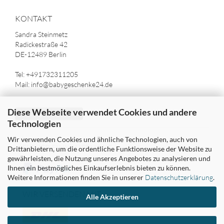
KONTAKT
Sandra Steinmetz
Radickestraße 42
DE-12489 Berlin
Tel: +491732311205
Mail: info@babygeschenke24.de
Diese Webseite verwendet Cookies und andere
Vertrag widerrufen
Technologien
Wir verwenden Cookies und ähnliche Technologien, auch von
SICHER EINKAUFEN MIT
Drittanbietern, um die ordentliche Funktionsweise der Website zu
gewährleisten, die Nutzung unseres Angebotes zu analysieren und
Ihnen ein bestmögliches Einkaufserlebnis bieten zu können.
Weitere Informationen finden Sie in unserer
Datenschutzerklärung
.
WIR VERSENDEN MIT
Alle Akzeptieren