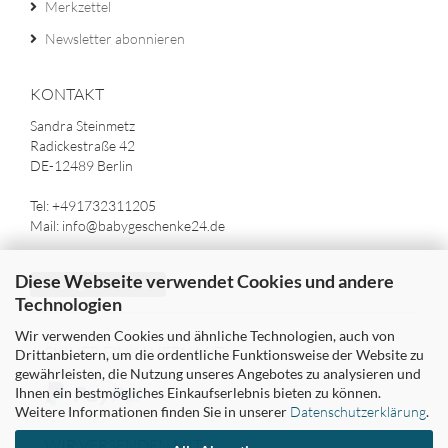
Merkzettel
Newsletter abonnieren
KONTAKT
Sandra Steinmetz
Radickestraße 42
DE-12489 Berlin
Tel: +491732311205
Mail: info@babygeschenke24.de
Diese Webseite verwendet Cookies und andere
Vertrag widerrufen
Technologien
Wir verwenden Cookies und ähnliche Technologien, auch von
SICHER EINKAUFEN MIT
Drittanbietern, um die ordentliche Funktionsweise der Website zu
gewährleisten, die Nutzung unseres Angebotes zu analysieren und
Ihnen ein bestmögliches Einkaufserlebnis bieten zu können.
Weitere Informationen finden Sie in unserer
Datenschutzerklärung
.
WIR VERSENDEN MIT