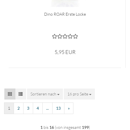
Dino ROAR Erste Locke
5,95 EUR
Sortieren nach
Sortieren nach
16 pro Seite
pro Seite
1
2
3
4
...
13
»
1
bis
16
(von insgesamt
199
)