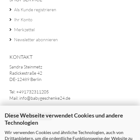
Als Kunde registrieren
Ihr Konto
Merkzettel
Newsletter abonnieren
KONTAKT
Sandra Steinmetz
Radickestraße 42
DE-12489 Berlin
Tel: +491732311205
Mail: info@babygeschenke24.de
Diese Webseite verwendet Cookies und andere
Vertrag widerrufen
Technologien
Wir verwenden Cookies und ähnliche Technologien, auch von
SICHER EINKAUFEN MIT
Drittanbietern, um die ordentliche Funktionsweise der Website zu