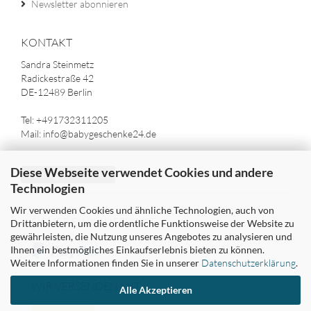
Newsletter abonnieren
KONTAKT
Sandra Steinmetz
Radickestraße 42
DE-12489 Berlin
Tel: +491732311205
Mail: info@babygeschenke24.de
Diese Webseite verwendet Cookies und andere
Vertrag widerrufen
Technologien
Wir verwenden Cookies und ähnliche Technologien, auch von
SICHER EINKAUFEN MIT
Drittanbietern, um die ordentliche Funktionsweise der Website zu
gewährleisten, die Nutzung unseres Angebotes zu analysieren und
Ihnen ein bestmögliches Einkaufserlebnis bieten zu können.
Weitere Informationen finden Sie in unserer
Datenschutzerklärung
.
WIR VERSENDEN MIT
Alle Akzeptieren