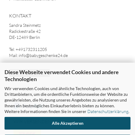
KONTAKT
Sandra Steinmetz
Radickestraße 42
DE-12489 Berlin
Tel: +491732311205
Mail: info@babygeschenke24.de
Diese Webseite verwendet Cookies und andere
Vertrag widerrufen
Technologien
Wir verwenden Cookies und ähnliche Technologien, auch von
SICHER EINKAUFEN MIT
Drittanbietern, um die ordentliche Funktionsweise der Website zu
gewährleisten, die Nutzung unseres Angebotes zu analysieren und
Ihnen ein bestmögliches Einkaufserlebnis bieten zu können.
Weitere Informationen finden Sie in unserer
Datenschutzerklärung
.
WIR VERSENDEN MIT
Alle Akzeptieren